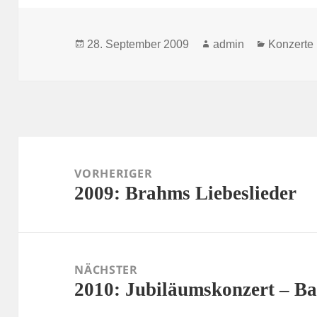
Veröffentlicht
Autor
Kategori
28. September 2009
admin
Konzerte
am
Beitragsnavigation
VORHERIGER
2009: Brahms Liebeslieder
Vorheriger
Beitrag:
NÄCHSTER
2010: Jubiläumskonzert – Ba
Nächster
Beitrag: