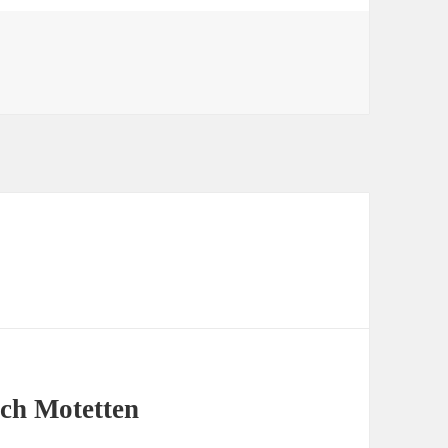
en
ch Motetten