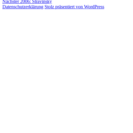
Nächster
Beitrag:
Nächster
2006: Stravinsky
Beitrag:
Datenschutzerklärung
Stolz präsentiert von WordPress