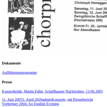
Dokumente
Aufführungsprogramm
Presse
Konzertkritik, Martin Edlin, Schaffhauser Nachrichten, 13.06.2005
Veröffentlicht
Autor
Kategorien
11. Juni 2005
5. April 2026
admin
Konzerte
,
mit Pressebericht
am
Beitragsnavigation
Vorheriger
Vorheriger
2004: An English Evening